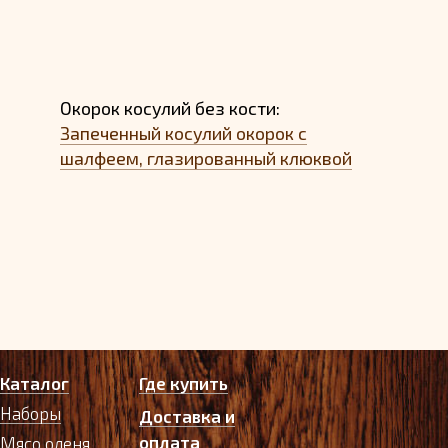
Окорок косулий без кости:
Запеченный косулий окорок с
шалфеем, глазированный клюквой
Каталог
Где купить
Наборы
Доставка и
оплата
Мясо оленя